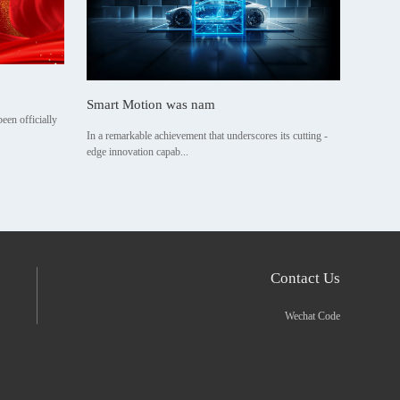
Smart Motion was nam
een officially
In a remarkable achievement that underscores its cutting -
edge innovation capab...
Contact Us
Wechat Code