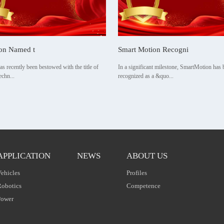
on Named t
Smart Motion Recogni
 recently been bestowed with the title of
In a significant milestone, SmartMotion has b
chn...
recognized as a &quo...
APPLICATION
NEWS
ABOUT US
ehicles
Profiles
Robotics
Competence
Power