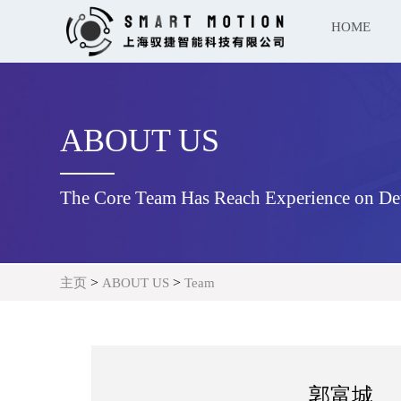
HOME
ABOUT US
The Core Team Has Reach Experience on D
>
>
主页
ABOUT US
Team
郭富城