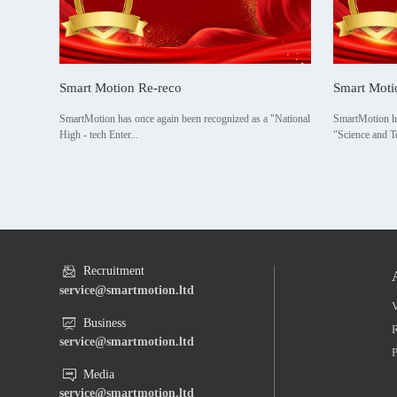
Smart Motion Re-reco
Smart Moti
SmartMotion has once again been recognized as a "National
SmartMotion has
High - tech Enter...
"Science and Te
Recruitment
service@smartmotion.ltd
V
Business
service@smartmotion.ltd
Media
service@smartmotion.ltd